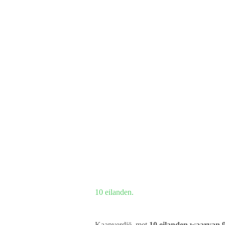
10 eilanden.
Kaapverdië, met
10 eilanden waarvan 