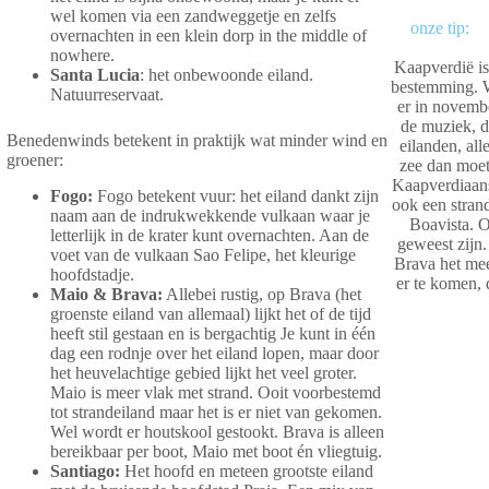
wel komen via een zandweggetje en zelfs
onze tip:
overnachten in een klein dorp in the middle of
nowhere.
Kaapverdië is
Santa Lucia
: het onbewoonde eiland.
bestemming. We
Natuurreservaat.
er in novemb
de muziek, d
Benedenwinds betekent in praktijk wat minder wind en
eilanden, al
groener:
zee dan moet 
Kaapverdiaans
Fogo:
Fogo betekent vuur: het eiland dankt zijn
ook een strand
naam aan de indrukwekkende vulkaan waar je
Boavista. 
letterlijk in de krater kunt overnachten. Aan de
geweest zijn.
voet van de vulkaan Sao Felipe, het kleurige
Brava het mee
hoofdstadje.
er te komen, 
Maio & Brava:
Allebei rustig, op Brava (het
groenste eiland van allemaal) lijkt het of de tijd
heeft stil gestaan en is bergachtig Je kunt in één
dag een rodnje over het eiland lopen, maar door
het heuvelachtige gebied lijkt het veel groter.
Maio is meer vlak met strand. Ooit voorbestemd
tot strandeiland maar het is er niet van gekomen.
Wel wordt er houtskool gestookt. Brava is alleen
bereikbaar per boot, Maio met boot én vliegtuig.
Santiago:
Het hoofd en meteen grootste eiland