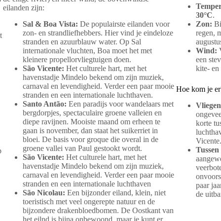
Temper
eilanden zijn:
30°C
.
Sal & Boa Vista:
De populairste eilanden voor
Zon:
Bi
zon- en strandliefhebbers. Hier vind je eindeloze
regen, m
t
stranden en azuurblauw water. Op Sal
augustu
internationale vluchten, Boa moet het met
Wind:
V
kleinere propellorvliegtuigen doen.
een stev
São Vicente:
Het culturele hart, met het
kite- en
havenstadje Mindelo bekend om zijn muziek,
carnaval en levendigheid. Verder een paar mooie
Hoe kom je er
stranden en een internationale luchthaven.
Santo Antão:
Een paradijs voor wandelaars met
Vliegen
bergdorpjes, spectaculaire groene valleien en
ongeve
diepe ravijnen. Mooiste maand om erheen te
korte tu
gaan is november, dan staat het suikerriet in
luchtha
bloei. De basis voor groque die overal in de
Vicente
groene vallei van Paul gestookt wordt.
Tussen 
p
São Vicente:
Het culturele hart, met het
aangewe
havenstadje Mindelo bekend om zijn muziek,
veerbot
carnaval en levendigheid. Verder een paar mooie
onvoors
stranden en een internationale luchthaven
paar ja
São Nicolau:
Een bijzonder eiland, klein, niet
de uitb
toeristisch met veel ongerepte natuur en de
bijzondere drakenbloedbomen. De Oostkant van
het eilnd is bijna onbewoond, maar je kunt er