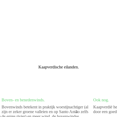
Kaapverdische eilanden.
Boven- en benedenwinds.
Ook nog.
Bovenwinds betekent in praktijk woestijnachtiger (al
Kaapverdië hee
zijn er zeker groene valleien en op Santo Ant
ã
o zelfs
door een goed
de enige rivier) en meer wind, de bovenwindse
9