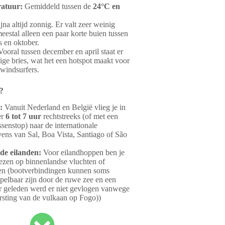
atuur:
Gemiddeld tussen de
24°C en
jna altijd zonnig. Er valt zeer weinig
eestal alleen een paar korte buien tussen
s en oktober.
ooral tussen december en april staat er
ige bries, wat het een hotspot maakt voor
 windsurfers.
?
:
Vanuit Nederland en België vlieg je in
er
6 tot 7 uur
rechtstreeks (of met een
ssenstop) naar de internationale
vens van Sal, Boa Vista, Santiago of São
.
de eilanden:
Voor eilandhoppen ben je
zen op binnenlandse vluchten of
en (bootverbindingen kunnen soms
pelbaar zijn door de ruwe zee en een
ar geleden werd er niet gevlogen vanwege
arsting van de vulkaan op Fogo))