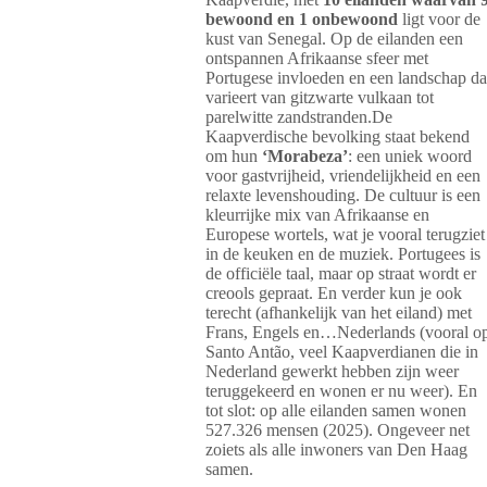
bewoond en 1 onbewoond
ligt voor de
kust van Senegal. Op de eilanden een
ontspannen Afrikaanse sfeer met
Portugese invloeden en een landschap da
varieert van gitzwarte vulkaan tot
parelwitte zandstranden.De
Kaapverdische bevolking staat bekend
om hun
‘Morabeza’
: een uniek woord
voor gastvrijheid, vriendelijkheid en een
relaxte levenshouding. De cultuur is een
kleurrijke mix van Afrikaanse en
Europese wortels, wat je vooral terugziet
in de keuken en de muziek. Portugees is
de officiële taal, maar op straat wordt er
creools gepraat. En verder kun je ook
terecht (afhankelijk van het eiland) met
Frans, Engels en…Nederlands (vooral o
Santo Antão, veel Kaapverdianen die in
Nederland gewerkt hebben zijn weer
teruggekeerd en wonen er nu weer). En
tot slot: op alle eilanden samen wonen
527.326 mensen (2025). Ongeveer net
zoiets als alle inwoners van Den Haag
samen.