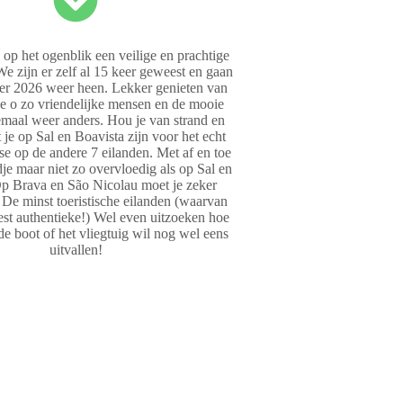
 op het ogenblik een veilige en prachtige
 zijn er zelf al 15 keer geweest en gaan
er 2026 weer heen. Lekker genieten van
e o zo vriendelijke mensen en de mooie
lemaal weer anders. Hou je van strand en
je op Sal en Boavista zijn voor het echt
e op de andere 7 eilanden. Met af en toe
je maar niet zo overvloedig als op Sal en
Op Brava en São Nicolau moet je zeker
 De minst toeristische eilanden (waarvan
st authentieke!) Wel even uitzoeken hoe
de boot of het vliegtuig wil nog wel eens
uitvallen!